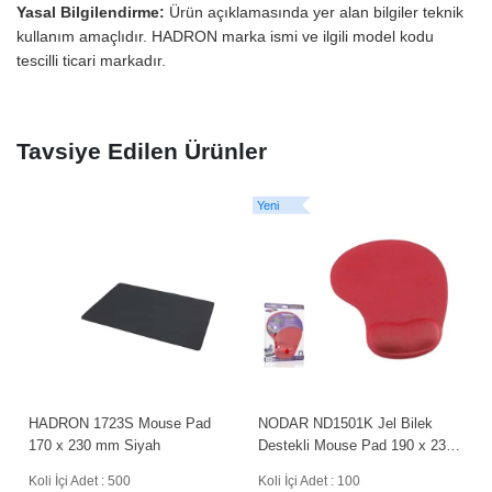
Yasal Bilgilendirme:
Ürün açıklamasında yer alan bilgiler teknik
kullanım amaçlıdır. HADRON marka ismi ve ilgili model kodu
tescilli ticari markadır.
Tavsiye Edilen Ürünler
Yeni
Y
HADRON 1723S Mouse Pad
NODAR ND1501K Jel Bilek
170 x 230 mm Siyah
Destekli Mouse Pad 190 x 230
mm Kırmızı
Koli İçi Adet : 500
Koli İçi Adet : 100