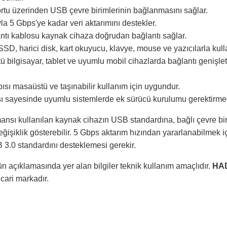
ortu üzerinden USB çevre birimlerinin bağlanmasını sağlar.
a 5 Gbps'ye kadar veri aktarımını destekler.
ntı kablosu kaynak cihaza doğrudan bağlantı sağlar.
SD, harici disk, kart okuyucu, klavye, mouse ve yazıcılarla kullan
 bilgisayar, tablet ve uyumlu mobil cihazlarda bağlantı genişl
sı masaüstü ve taşınabilir kullanım için uygundur.
ısı sayesinde uyumlu sistemlerde ek sürücü kurulumu gerektirmede
ansı kullanılan kaynak cihazın USB standardına, bağlı çevre bir
ğişiklik gösterebilir. 5 Gbps aktarım hızından yararlanabilmek i
B 3.0 standardını desteklemesi gerekir.
n açıklamasında yer alan bilgiler teknik kullanım amaçlıdır.
HA
ticari markadır.