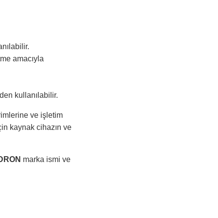
ılabilir.
etme amacıyla
n kullanılabilir.
imlerine ve işletim
çin kaynak cihazın ve
DRON
marka ismi ve