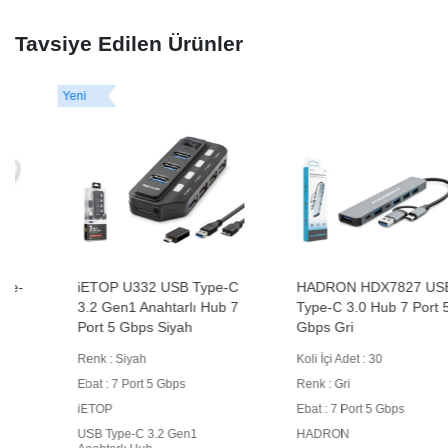
Tavsiye Edilen Ürünler
Yeni
iETOP U332 USB Type-C
HADRON HDX7827 USB
3.2 Gen1 Anahtarlı Hub 7
Type-C 3.0 Hub 7 Port 5
Port 5 Gbps Siyah
Gbps Gri
Renk : Siyah
Koli İçi Adet : 30
Ebat : 7 Port 5 Gbps
Renk : Gri
iETOP
Ebat : 7 Port 5 Gbps
USB Type-C 3.2 Gen1
HADRON