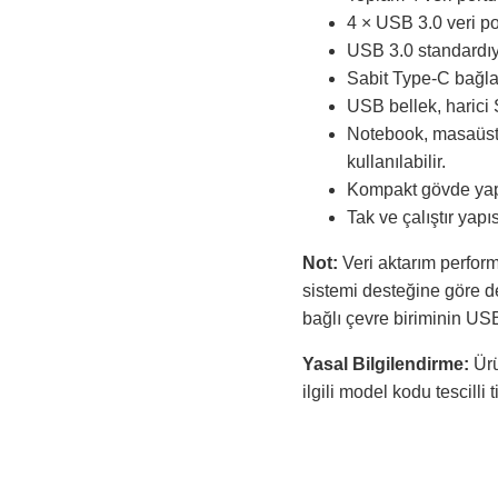
4 × USB 3.0 veri p
USB 3.0 standardıyl
Sabit Type-C bağla
USB bellek, harici S
Notebook, masaüstü
kullanılabilir.
Kompakt gövde yapı
Tak ve çalıştır yap
Not:
Veri aktarım perform
sistemi desteğine göre de
bağlı çevre biriminin US
Yasal Bilgilendirme:
Ürü
ilgili model kodu tescilli 