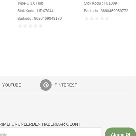
Type-C 3.0 Hub
Stok Kodu : TU1009
Stok Kodu : HDX7044
Barkodu : 8680469050772
Barkodu : 8680469043170
YOUTUBE
PINTEREST
İRİMLİ ÜRÜNLERDEN HABERDAR OLUN !
Abone Ol