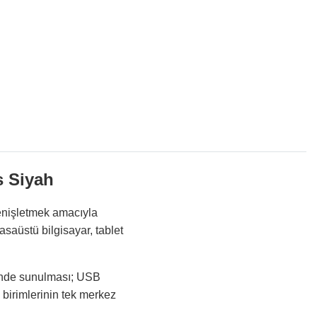
 Siyah
enişletmek amacıyla
saüstü bilgisayar, tablet
rinde sunulması; USB
 birimlerinin tek merkez