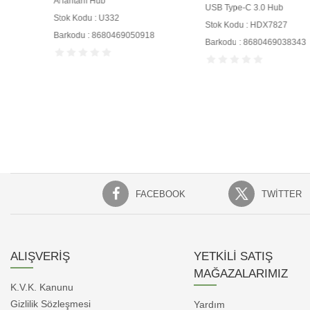
Anahtarlı Hub
USB Type-C 3.0 Hub
Stok Kodu : U332
Stok Kodu : HDX7827
Barkodu : 8680469050918
Barkodu : 8680469038343
FACEBOOK
TWITTER
ALIŞVERİŞ
YETKİLİ SATIŞ
MAĞAZALARIMIZ
K.V.K. Kanunu
Gizlilik Sözleşmesi
Yardım