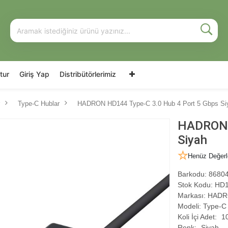
tur
Giriş Yap
Distribütörlerimiz
Type-C Hublar
HADRON HD144 Type-C 3.0 Hub 4 Port 5 Gbps Si
HADRON H
Siyah
Henüz Değerl
Barkodu:
86804
Stok Kodu:
HD1
Markası:
HADR
Modeli:
Type-C 
Koli İçi Adet:
1
Renk:
Siyah