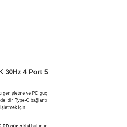
30Hz 4 Port 5
ı genişletme ve PD güç
delidir. Type-C bağlantı
işletmek için
 PD güç girişi
bulunur.