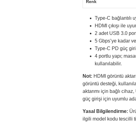
Renk
Type-C bağlantılı u
HDMI çıkışı ile uyu
2 adet USB 3.0 port
5 Gbps’ye kadar ver
Type-C PD güç giriş
4 portlu yapı; mas
kullanılabilir.
Not:
HDMI görüntü aktarım
görüntü desteği, kullanıl
aktarımı için bağlı cihaz
güç girişi için uyumlu ada
Yasal Bilgilendirme:
Ürü
ilgili model kodu tescilli 