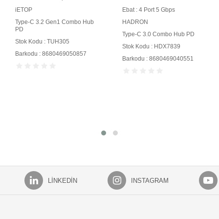
iETOP
Ebat : 4 Port 5 Gbps
Type-C 3.2 Gen1 Combo Hub
HADRON
PD
Type-C 3.0 Combo Hub PD
Stok Kodu : TUH305
Stok Kodu : HDX7839
Barkodu : 8680469050857
Barkodu : 8680469040551
LINKEDIN
INSTAGRAM