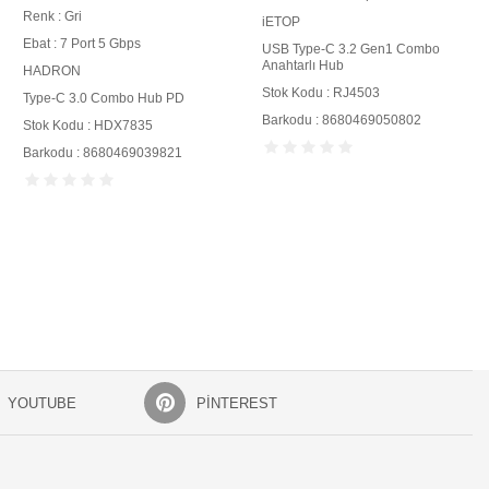
Renk : Gri
iETOP
Ebat : 7 Port 5 Gbps
USB Type-C 3.2 Gen1 Combo
Anahtarlı Hub
HADRON
Stok Kodu : RJ4503
Type-C 3.0 Combo Hub PD
Barkodu : 8680469050802
Stok Kodu : HDX7835
Barkodu : 8680469039821
YOUTUBE
PINTEREST