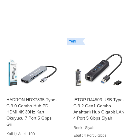
Yeni
HADRON HDX7835 Type-
iETOP RJ4503 USB Type-
C 3.0 Combo Hub PD
C 3.2 Gen1 Combo
HDMI 4K 30Hz Kart
Anahtarlı Hub Gigabit LAN
Okuyucu 7 Port 5 Gbps
4 Port 5 Gbps Siyah
Gri
Renk : Siyah
Koli İçi Adet : 100
Ebat : 4 Port 5 Gbps