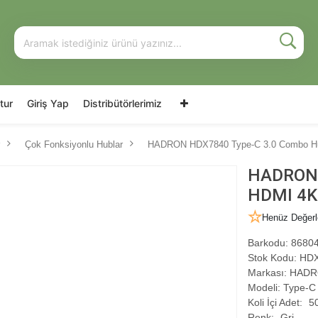
tur
Giriş Yap
Distribütörlerimiz
Çok Fonksiyonlu Hublar
HADRON HDX7840 Type-C 3.0 Combo Hub
HADRON 
HDMI 4K 
Henüz Değerl
Barkodu:
86804
Stok Kodu:
HDX
Markası:
HADR
Modeli:
Type-C
Koli İçi Adet:
5
Renk:
Gri