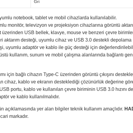
Gri
yumlu notebook, tablet ve mobil cihazlarda kullanılabilir.
mlu monitör, televizyon ve projeksiyon cihazlarına görüntü aktarı
 üzerinden USB bellek, klavye, mouse ve benzeri çevre birimleri
i aktarım desteği, uyumlu cihaz ve USB 3.0 destekli depolama bir
i, uyumlu adaptör ve kablo ile güç desteği için değerlendirilebili
aüstü kullanım, sunum ve mobil çalışma alanlarında bağlantı ge
ı için bağlı cihazın Type-C üzerinden görüntü çıkışını destekl
an cihaz, kablo ve ekranın desteklediği çözünürlük değerine göre
, USB portu, kablo ve kullanılan çevre biriminin USB 3.0 hızını 
ptör ve kablo kullanılmalıdır.
n açıklamasında yer alan bilgiler teknik kullanım amaçlıdır.
HA
ticari markadır.