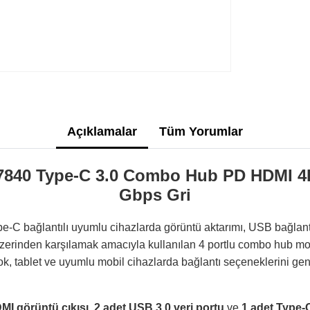
Açıklamalar
Tüm Yorumlar
40 Type-C 3.0 Combo Hub PD HDMI 4K 
Gbps Gri
 bağlantılı uyumlu cihazlarda görüntü aktarımı, USB bağlant
n üzerinden karşılamak amacıyla kullanılan 4 portlu combo hub mo
k, tablet ve uyumlu mobil cihazlarda bağlantı seçeneklerini gen
MI görüntü çıkışı
,
2 adet USB 3.0 veri portu
ve
1 adet Type-C