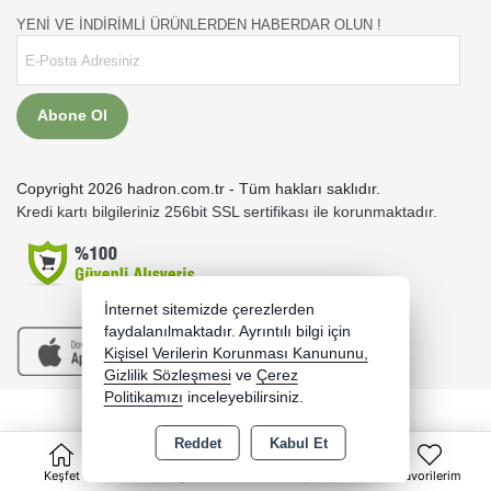
YENİ VE İNDİRİMLİ ÜRÜNLERDEN HABERDAR OLUN !
Abone Ol
Copyright 2026 hadron.com.tr - Tüm hakları saklıdır.
Kredi kartı bilgileriniz 256bit SSL sertifikası ile korunmaktadır.
İnternet sitemizde çerezlerden
faydalanılmaktadır. Ayrıntılı bilgi için
Kişisel Verilerin Korunması Kanununu,
Gizlilik Sözleşmesi
ve
Çerez
Politikamızı
inceleyebilirsiniz.
Bu site AKINSOFT E-Ticaret ile hazırlanmıştır.
Reddet
Kabul Et
0
Keşfet
Kategoriler
Sepet
Favorilerim