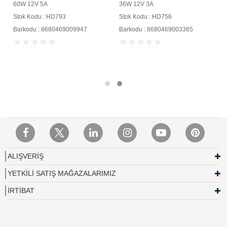
60W 12V 5A
36W 12V 3A
Stok Kodu : HD793
Stok Kodu : HD756
Barkodu : 8680469009947
Barkodu : 8680469003365
ALIŞVERİŞ
YETKİLİ SATIŞ MAĞAZALARIMIZ
İRTİBAT