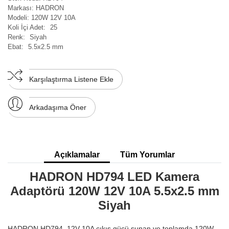
Markası:
HADRON
Modeli:
120W 12V 10A
Koli İçi Adet:
25
Renk:
Siyah
Ebat:
5.5x2.5 mm
Karşılaştırma Listene Ekle
Arkadaşıma Öner
Açıklamalar
Tüm Yorumlar
HADRON HD794 LED Kamera
Adaptörü 120W 12V 10A 5.5x2.5 mm
Siyah
HADRON HD794, 12V 10A çıkış gücü sunan ve toplamda 120W