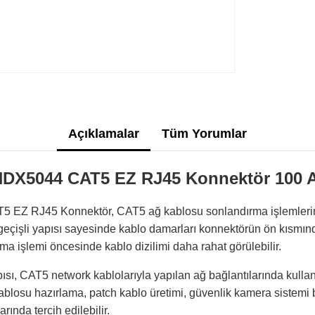
Açıklamalar
Tüm Yorumlar
X5044 CAT5 EZ RJ45 Konnektör 100 Ad
Z RJ45 Konnektör, CAT5 ağ kablosu sonlandırma işlemlerin
geçişli yapısı sayesinde kablo damarları konnektörün ön kısmınd
ıkma işlemi öncesinde kablo dizilimi daha rahat görülebilir.
sı, CAT5 network kablolarıyla yapılan ağ bağlantılarında kulla
ablosu hazırlama, patch kablo üretimi, güvenlik kamera sistemi ba
rında tercih edilebilir.