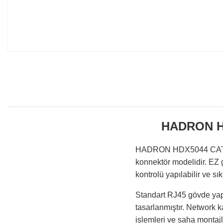
HADRON HD
HADRON HDX5044 CAT5 E
konnektör modelidir. EZ 
kontrolü yapılabilir ve s
Standart RJ45 gövde yapı
tasarlanmıştır. Network k
işlemleri ve saha montajla