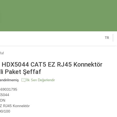
TR
faf
HDX5044 CAT5 EZ RJ45 Konnektör
li Paket Şeffaf
endirilmemiş
İlk Sen Değerlendir
69031795
5044
ON
 RJ45 Konnektör
00/100