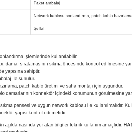
Paket ambalaj
Network kablosu sonlandırma, patch kablo hazırlam
Şeffaf
landırma işlemlerinde kullanılabilir.
pı, damar sıralamasının sıkma öncesinde kontrol edilmesine yard
e yapısına sahiptir.
balaj ile sunulur.
zırlama, patch kablo üretimi ve saha montajı için uygundur.
ablo damarlarının konnektör içindeki konumunun görülmesine yard
ıkma pensesi ve uygun network kablosu ile kullanılmalıdır. Ku
nnektör yapısı kontrol edilmelidir.
n açıklamasında yer alan bilgiler teknik kullanım amaçlıdır.
HA