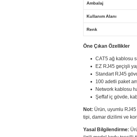
Ambalaj
Kullanım Alanı
Renk
Öne Çıkan Özellikler
CAT5 ağ kablosu son
EZ RJ45 geçişli ya
Standart RJ45 gövd
100 adetli paket am
Network kablosu ha
Şeffaf iç gövde, k
Not:
Ürün, uyumlu RJ45 s
tipi, damar dizilimi ve ko
Yasal Bilgilendirme:
Ürü