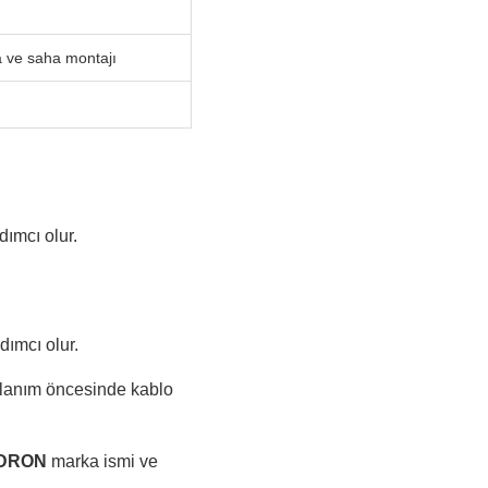
a ve saha montajı
ımcı olur.
ımcı olur.
llanım öncesinde kablo
DRON
marka ismi ve