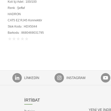
Koli İçi Adet : 100/100
Renk : Şeffaf
HADRON
CAT5 EZ RJ45 Konnektör
Stok Kodu : HDX5044
Barkodu : 8680469031795
LINKEDIN
INSTAGRAM
İRTİBAT
YENİ VE İND