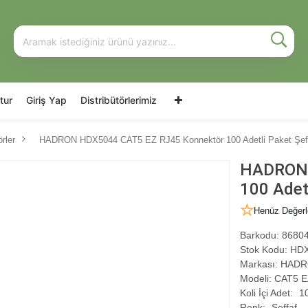
tur
Giriş Yap
Distribütörlerimiz
rler
HADRON HDX5044 CAT5 EZ RJ45 Konnektör 100 Adetli Paket Şef
HADRON 
100 Adet
Henüz Değerl
Barkodu:
86804
Stok Kodu:
HDX
Markası:
HADR
Modeli:
CAT5 EZ
Koli İçi Adet:
1
Renk:
Şeffaf