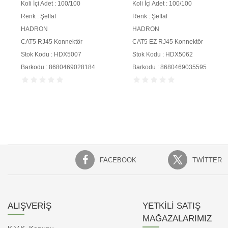
Koli İçi Adet : 100/100
Koli İçi Adet : 100/100
Renk : Şeffaf
Renk : Şeffaf
HADRON
HADRON
CAT5 RJ45 Konnektör
CAT5 EZ RJ45 Konnektör
Stok Kodu : HDX5007
Stok Kodu : HDX5062
Barkodu : 8680469028184
Barkodu : 8680469035595
FACEBOOK
TWITTER
ALIŞVERİŞ
YETKİLİ SATIŞ
MAĞAZALARIMIZ