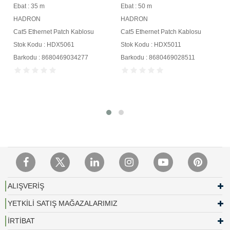
Ebat : 50 m
Ebat : 1 m
HADRON
HADRON
Cat5 Ethernet Patch Kablosu
Cat5 Ethernet Patch Kablosu
Stok Kodu : HDX5011
Stok Kodu : HDX5040
Barkodu : 8680469028511
Barkodu : 8680469031597
ALIŞVERİŞ
YETKİLİ SATIŞ MAĞAZALARIMIZ
İRTİBAT