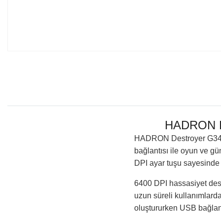
HADRON D
HADRON Destroyer G340,
bağlantısı ile oyun ve gü
DPI ayar tuşu sayesinde k
6400 DPI hassasiyet dest
uzun süreli kullanımlar
oluştururken USB bağlantı