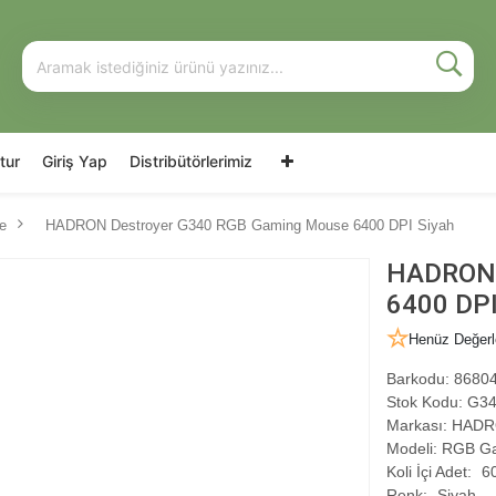
tur
Giriş Yap
Distribütörlerimiz
e
HADRON Destroyer G340 RGB Gaming Mouse 6400 DPI Siyah
HADRON 
6400 DPI
Henüz Değerl
Barkodu:
86804
Stok Kodu:
G34
Markası:
HADR
Modeli:
RGB Ga
Koli İçi Adet:
6
Renk:
Siyah