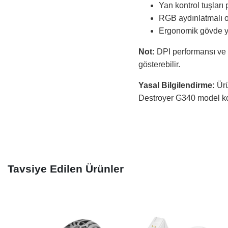
Yan kontrol tuşları 
RGB aydınlatmalı o
Ergonomik gövde ya
Not:
DPI performansı ve a
gösterebilir.
Yasal Bilgilendirme:
Ürü
Destroyer G340 model kodu
Tavsiye Edilen Ürünler