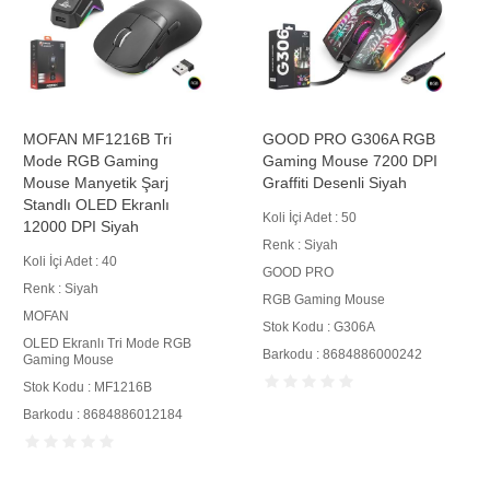
MOFAN MF1216B Tri
GOOD PRO G306A RGB
Mode RGB Gaming
Gaming Mouse 7200 DPI
Mouse Manyetik Şarj
Graffiti Desenli Siyah
Standlı OLED Ekranlı
Koli İçi Adet : 50
12000 DPI Siyah
Renk : Siyah
Koli İçi Adet : 40
GOOD PRO
Renk : Siyah
RGB Gaming Mouse
MOFAN
Stok Kodu : G306A
OLED Ekranlı Tri Mode RGB
Barkodu : 8684886000242
Gaming Mouse
Stok Kodu : MF1216B
Barkodu : 8684886012184