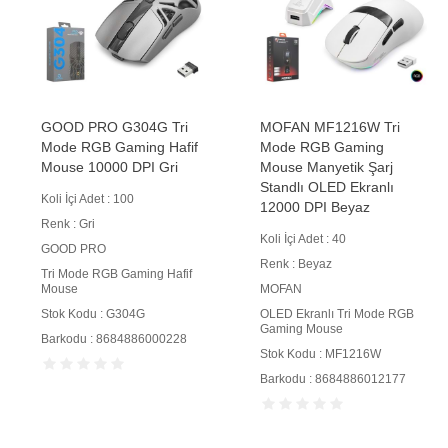
GOOD PRO G304G Tri
MOFAN MF1216W Tri
Mode RGB Gaming Hafif
Mode RGB Gaming
Mouse 10000 DPI Gri
Mouse Manyetik Şarj
Standlı OLED Ekranlı
Koli İçi Adet : 100
12000 DPI Beyaz
Renk : Gri
Koli İçi Adet : 40
GOOD PRO
Renk : Beyaz
Tri Mode RGB Gaming Hafif
Mouse
MOFAN
Stok Kodu : G304G
OLED Ekranlı Tri Mode RGB
Gaming Mouse
Barkodu : 8684886000228
Stok Kodu : MF1216W
Barkodu : 8684886012177