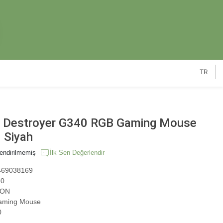
TR
Destroyer G340 RGB Gaming Mouse
 Siyah
endirilmemiş
İlk Sen Değerlendir
69038169
0
ON
ming Mouse
0