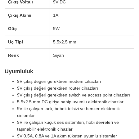
Çıkış Voltajı
9V DC
Çıkış Akımı
1A
Güç
9W
Uç Tipi
5.5x2.5 mm
Renk
Siyah
Uyumluluk
9V çıkış değeri gerektiren modem cihazları
9V çıkış değeri gerektiren router cihazları
9V çıkış değeri gerektiren switch ve access point cihazları
5.5x2.5 mm DC girişe sahip uyumlu elektronik cihazlar
9V ile çalışan tartı, bebek telsizi ve benzer elektronik
sistemler
9V ile çalışan küçük ses sistemleri, hobi devreleri ve
taşınabilir elektronik cihazlar
9V 0.5A, 0.8A ve 1A akım tüketen uyumlu sistemler