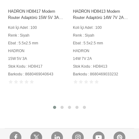
r
HADRON HD8417 Modem
HADRON HD8413 Modem
Router Adaptörü 15W 5V 3A
Router Adaptörü 14W 7V 2A
5.5x2.5 mm Siyah
5.5x2.5 mm Siyah
Koli İçi Adet : 100
Koli İçi Adet : 100
Renk : Siyah
Renk : Siyah
Ebat : 5.5x2.5 mm
Ebat : 5.5x2.5 mm
HADRON
HADRON
15W 5V 3A
14W 7V 2A
Stok Kodu : HD8417
Stok Kodu : HD8413
Barkodu : 8680469040643
Barkodu : 8680469033232