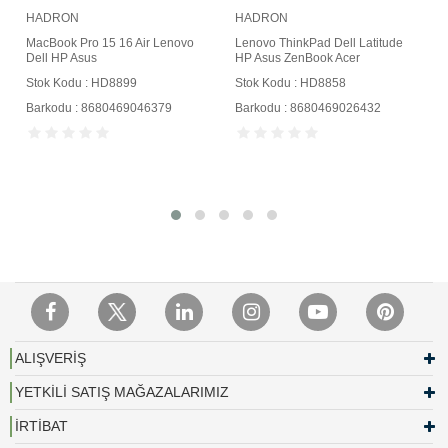
HADRON
HADRON
MacBook Pro 15 16 Air Lenovo
Lenovo ThinkPad Dell Latitude
Dell HP Asus
HP Asus ZenBook Acer
Stok Kodu : HD8899
Stok Kodu : HD8858
Barkodu : 8680469046379
Barkodu : 8680469026432
ALIŞVERİŞ
YETKİLİ SATIŞ MAĞAZALARIMIZ
İRTİBAT