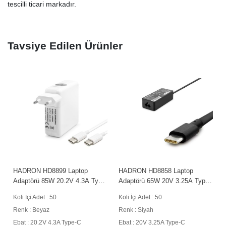
tescilli ticari markadır.
Tavsiye Edilen Ürünler
HADRON HD8899 Laptop
HADRON HD8858 Laptop
C
Adaptörü 85W 20.2V 4.3A Type-
Adaptörü 65W 20V 3.25A Type-
C Beyaz
C Siyah
Koli İçi Adet : 50
Koli İçi Adet : 50
Renk : Beyaz
Renk : Siyah
Ebat : 20.2V 4.3A Type-C
Ebat : 20V 3.25A Type-C