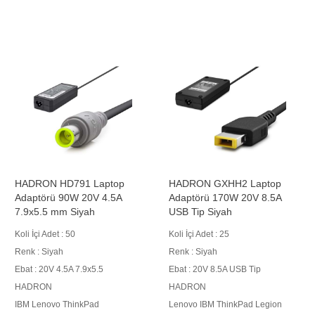
HADRON HD791 Laptop
HADRON GXHH2 Laptop
Adaptörü 90W 20V 4.5A
Adaptörü 170W 20V 8.5A
7.9x5.5 mm Siyah
USB Tip Siyah
Koli İçi Adet : 50
Koli İçi Adet : 25
Renk : Siyah
Renk : Siyah
Ebat : 20V 4.5A 7.9x5.5
Ebat : 20V 8.5A USB Tip
HADRON
HADRON
IBM Lenovo ThinkPad
Lenovo IBM ThinkPad Legion