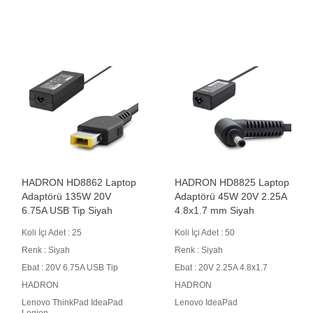
HADRON HD8862 Laptop
HADRON HD8825 Laptop
Adaptörü 135W 20V
Adaptörü 45W 20V 2.25A
6.75A USB Tip Siyah
4.8x1.7 mm Siyah
Koli İçi Adet : 25
Koli İçi Adet : 50
Renk : Siyah
Renk : Siyah
Ebat : 20V 6.75A USB Tip
Ebat : 20V 2.25A 4.8x1.7
HADRON
HADRON
Lenovo ThinkPad IdeaPad
Lenovo IdeaPad