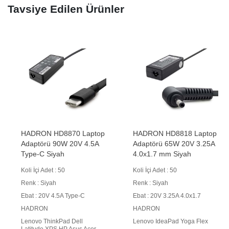
Tavsiye Edilen Ürünler
HADRON HD8870 Laptop
HADRON HD8818 Laptop
Adaptörü 90W 20V 4.5A
Adaptörü 65W 20V 3.25A
Type-C Siyah
4.0x1.7 mm Siyah
Koli İçi Adet : 50
Koli İçi Adet : 50
Renk : Siyah
Renk : Siyah
Ebat : 20V 4.5A Type-C
Ebat : 20V 3.25A 4.0x1.7
HADRON
HADRON
Lenovo ThinkPad Dell
Lenovo IdeaPad Yoga Flex