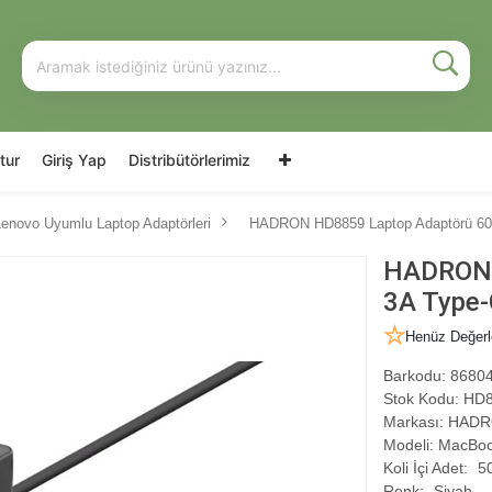
tur
Giriş Yap
Distribütörlerimiz
Lenovo Uyumlu Laptop Adaptörleri
HADRON HD8859 Laptop Adaptörü 60
HADRON 
3A Type-
Henüz Değerl
Barkodu:
86804
Stok Kodu:
HD8
Markası:
HADR
Modeli:
MacBook
Koli İçi Adet:
5
Renk:
Siyah