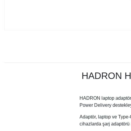
HADRON HD
HADRON laptop adaptörü,
Power Delivery destekley
Adaptör, laptop ve Type-C
cihazlarda şarj adaptörü o