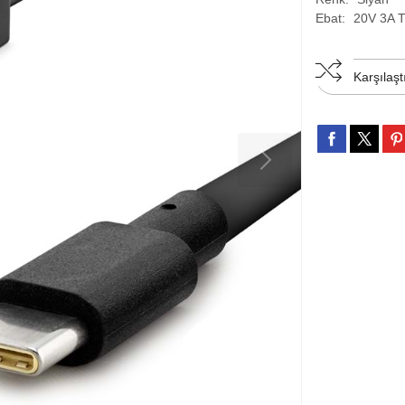
Ebat:
20V 3A 
Karşılaşt