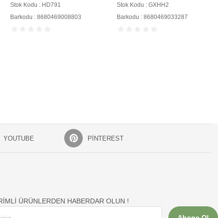
Stok Kodu : HD791
Stok Kodu : GXHH2
Barkodu : 8680469008803
Barkodu : 8680469033287
YOUTUBE
PINTEREST
İRİMLİ ÜRÜNLERDEN HABERDAR OLUN !
Abone Ol