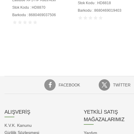
Latitude XPS HP Asus Acer
Stok Kodu : HD8818
Stok Kodu : HD8870
Barkodu : 8680469019403
Barkodu : 8680469037506
FACEBOOK
TWITTER
ALIŞVERİŞ
YETKİLİ SATIŞ
MAĞAZALARIMIZ
K.V.K. Kanunu
Gizlilik Sözleşmesi
Yardım