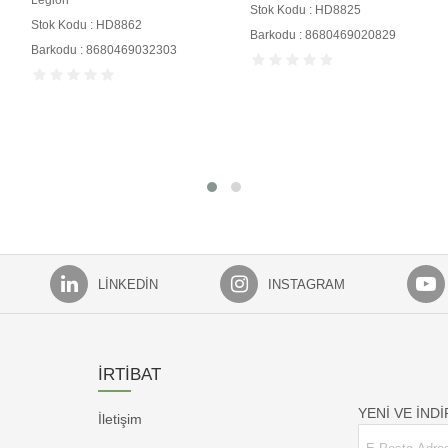
Legion
Stok Kodu : HD8825
Stok Kodu : HD8862
Barkodu : 8680469020829
Barkodu : 8680469032303
LINKEDIN
INSTAGRAM
İRTİBAT
YENİ VE İND
İletişim