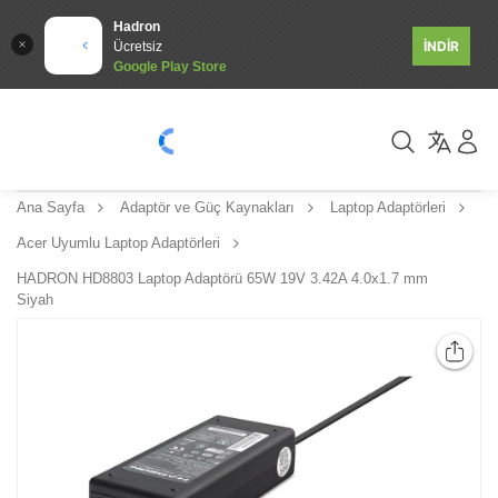
Hadron
İNDİR
Ücretsiz
Google Play Store
Ana Sayfa
Adaptör ve Güç Kaynakları
Laptop Adaptörleri
Acer Uyumlu Laptop Adaptörleri
HADRON HD8803 Laptop Adaptörü 65W 19V 3.42A 4.0x1.7 mm
Siyah