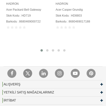
HADRON
HADRON
Acer Packard Bell Gateway
Acer Casper Grundig
Stok Kodu : HD719
Stok Kodu : HD8803
Barkodu : 8680469000722
Barkodu : 8680469017188
ALIŞVERİŞ
YETKİLİ SATIŞ MAĞAZALARIMIZ
İRTİBAT