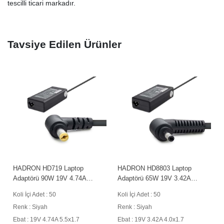
tescilli ticari markadır.
Tavsiye Edilen Ürünler
HADRON HD719 Laptop
HADRON HD8803 Laptop
Adaptörü 90W 19V 4.74A
Adaptörü 65W 19V 3.42A
5.5x1.7 mm Siyah
4.0x1.7 mm Siyah
Koli İçi Adet : 50
Koli İçi Adet : 50
Renk : Siyah
Renk : Siyah
Ebat : 19V 4.74A 5.5x1.7
Ebat : 19V 3.42A 4.0x1.7