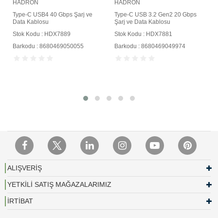
HADRON
HADRON
Type-C USB4 40 Gbps Şarj ve
Type-C USB 3.2 Gen2 20 Gbps
Data Kablosu
Şarj ve Data Kablosu
Stok Kodu : HDX7889
Stok Kodu : HDX7881
Barkodu : 8680469050055
Barkodu : 8680469049974
ALIŞVERİŞ
YETKİLİ SATIŞ MAĞAZALARIMIZ
İRTİBAT