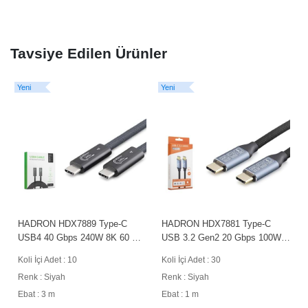
Tavsiye Edilen Ürünler
Yeni
Yeni
Y
HADRON HDX7889 Type-C
HADRON HDX7881 Type-C
USB4 40 Gbps 240W 8K 60 Hz
USB 3.2 Gen2 20 Gbps 100W
Şarj ve Data Kablosu 3 m Siyah
4K 60Hz Şarj ve Data Kablosu
Koli İçi Adet : 10
Koli İçi Adet : 30
1 m Siyah
Renk : Siyah
Renk : Siyah
Ebat : 3 m
Ebat : 1 m