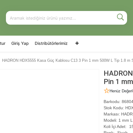
tur
Giriş Yap
Distribütörlerimiz
HADRON HDX5555 Kasa Güç Kablosu C13 3 Pin 1 mm 500W L Tip 1.8 m 
HADRON 
Pin 1 mm
Henüz Değerl
Barkodu:
86804
Stok Kodu:
HDX
Markası:
HADR
Modeli:
1 mm L 
Koli İçi Adet:
1
Renk:
Siyah