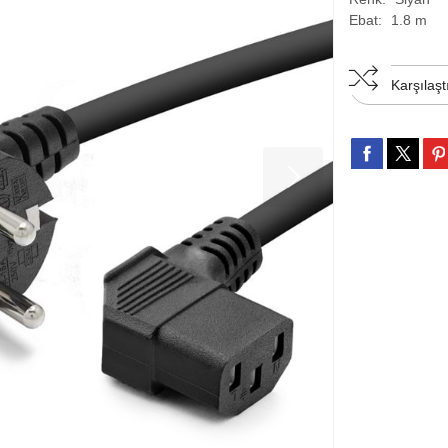
Ebat:
1.8 m
Karşılaşt