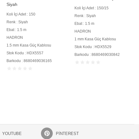
Siyah
Koli İçi Adet : 150/15
Koli İçi Adet : 150
Renk : Siyah
Renk : Siyah
Ebat : 1.5 m
Ebat : 1.5 m
HADRON
HADRON
1 mm Kasa Güç Kablosu
1.5 mm Kasa Güç Kablosu
Stok Kodu : HDX5529
Stok Kodu : HDX5557
Barkodu : 8680469030842
Barkodu : 8680469036165
YOUTUBE
PINTEREST