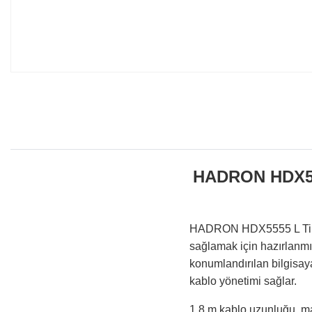
HADRON HDX555
HADRON HDX5555 L Tip Ka
sağlamak için hazırlanmı
konumlandırılan bilgisay
kablo yönetimi sağlar.
1.8 m kablo uzunluğu, mas