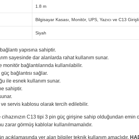
1.8 m
Bilgisayar Kasası, Monitör, UPS, Yazıcı ve C13 Girişli
Siyah
 bağlantı yapısına sahiptir.
arım sayesinde dar alanlarda rahat kullanım sunar.
 monitör bağlantılarında kullanılabilir.
güç bağlantısı sağlar.
ğu ile esnek kullanım sunar.
e sahiptir.
sunar.
e servis kablosu olarak tercih edilebilir.
ihazınızın C13 tipi 3 pin güç girişine sahip olduğundan emin o
u zarar görmüş kablolar kullanılmamalıdır.
n açıklamasında yer alan bilgiler teknik kullanım amaçlıdır.
HA