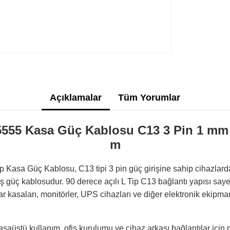
Açıklamalar
Tüm Yorumlar
5 Kasa Güç Kablosu C13 3 Pin 1 mm 
m
sa Güç Kablosu, C13 tipi 3 pin güç girişine sahip cihazlarda 
ş güç kablosudur. 90 derece açılı L Tip C13 bağlantı yapısı say
ar kasaları, monitörler, UPS cihazları ve diğer elektronik ekipm
aüstü kullanım, ofis kurulumu ve cihaz arkası bağlantılar için p