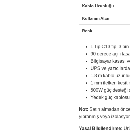
Kablo Uzunluğu
Kullanım Alanı
Renk
L Tip C13 tipi 3 pin
90 derece açılı tas
Bilgisayar kasası ve
UPS ve yazıcılarda 
1.8 m kablo uzunlu
1 mm iletken kesitin
500W güç desteği 
Yedek güç kablosu v
Not:
Satın almadan önce c
yıpranmış veya izolasyon
Yasal Bilgilendirme:
Ürü