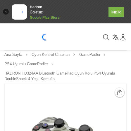
Hadron
İNDİR
Ücretsiz
Google Play Store
Ana Sayfa
Oyun Kontrol Cihazları
GamePadler
PS4 Uyumlu GamePadler
HADRON HD324AA Bluetooth GamePad Oyun Kolu PS4 Uyumlu
DoubleShock 4 Yeşil Kamuflaj