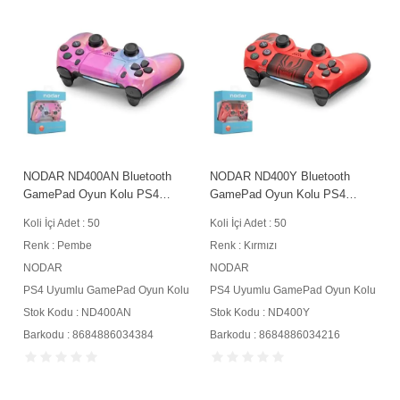
NODAR ND400AN Bluetooth
NODAR ND400Y Bluetooth
GamePad Oyun Kolu PS4
GamePad Oyun Kolu PS4
Uyumlu DoubleShock 4 Pembe
Uyumlu DoubleShock 4 Kırmızı
Koli İçi Adet : 50
Koli İçi Adet : 50
Renk : Pembe
Renk : Kırmızı
NODAR
NODAR
u
PS4 Uyumlu GamePad Oyun Kolu
PS4 Uyumlu GamePad Oyun Kolu
Stok Kodu : ND400AN
Stok Kodu : ND400Y
Barkodu : 8684886034384
Barkodu : 8684886034216