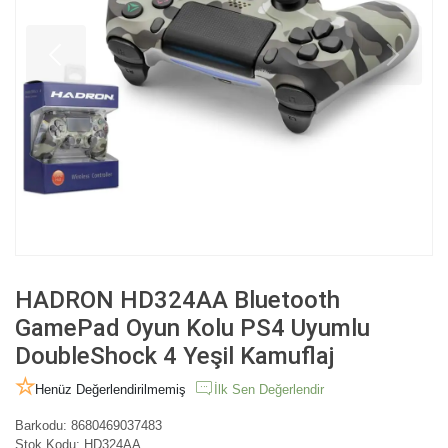
HADRON HD324AA Bluetooth
GamePad Oyun Kolu PS4 Uyumlu
DoubleShock 4 Yeşil Kamuflaj
Henüz Değerlendirilmemiş
İlk Sen Değerlendir
Barkodu:
8680469037483
Stok Kodu:
HD324AA