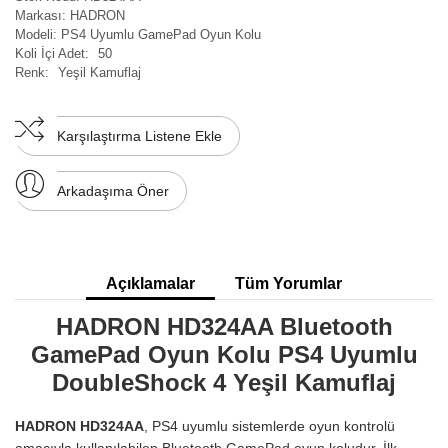
Markası:
HADRON
Modeli:
PS4 Uyumlu GamePad Oyun Kolu
Koli İçi Adet:
50
Renk:
Yeşil Kamuflaj
Karşılaştırma Listene Ekle
Arkadaşıma Öner
Açıklamalar
Tüm Yorumlar
HADRON HD324AA Bluetooth
GamePad Oyun Kolu PS4 Uyumlu
DoubleShock 4 Yeşil Kamuflaj
HADRON HD324AA
, PS4 uyumlu sistemlerde oyun kontrolü
amacıyla kullanılabilen Bluetooth GamePad oyun koludur. İlk