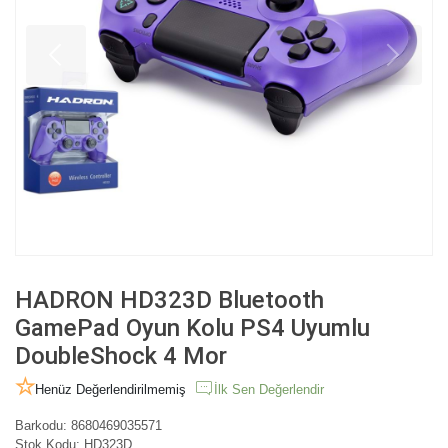
HADRON HD323D Bluetooth
GamePad Oyun Kolu PS4 Uyumlu
DoubleShock 4 Mor
Henüz Değerlendirilmemiş
İlk Sen Değerlendir
Barkodu:
8680469035571
Stok Kodu:
HD323D