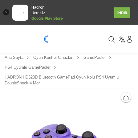
Hadron
İNDİR
Ücretsiz
Google Play Store
Ana Sayfa
Oyun Kontrol Cihazları
GamePadler
PS4 Uyumlu GamePadler
HADRON HD323D Bluetooth GamePad Oyun Kolu PS4 Uyumlu
DoubleShock 4 Mor