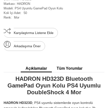
Markası:
HADRON
Modeli:
PS4 Uyumlu GamePad Oyun Kolu
Koli İçi Adet:
50
Renk:
Mor
Karşılaştırma Listene Ekle
Arkadaşıma Öner
Açıklamalar
Tüm Yorumlar
HADRON HD323D Bluetooth
GamePad Oyun Kolu PS4 Uyumlu
DoubleShock 4 Mor
HADRON HD323D
, PS4 uyumlu sistemlerde oyun kontrolü
amacıyla kullanılabilen Bluetooth GamePad oyun koludur. İlk