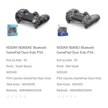
NODAR ND400AE Bluetooth
NODAR ND400J Bluetooth
GamePad Oyun Kolu PS4
GamePad Oyun Kolu PS4
Uyumlu DoubleShock 4 Siyah
Uyumlu DoubleShock 4 Mat
Koli İçi Adet : 50
Koli İçi Adet : 50
Beyaz
Siyah
Renk : Siyah Beyaz
Renk : Mat Siyah
NODAR
NODAR
u
PS4 Uyumlu GamePad Oyun Kolu
PS4 Uyumlu GamePad Oyun Kolu
Stok Kodu : ND400AE
Stok Kodu : ND400J
Barkodu : 8684886034308
Barkodu : 8684886034094