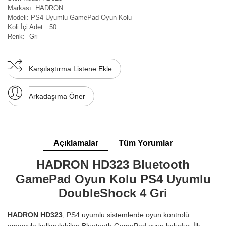
Markası:
HADRON
Modeli:
PS4 Uyumlu GamePad Oyun Kolu
Koli İçi Adet:
50
Renk:
Gri
Karşılaştırma Listene Ekle
Arkadaşıma Öner
Açıklamalar
Tüm Yorumlar
HADRON HD323 Bluetooth
GamePad Oyun Kolu PS4 Uyumlu
DoubleShock 4 Gri
HADRON HD323
, PS4 uyumlu sistemlerde oyun kontrolü
amacıyla kullanılabilen Bluetooth GamePad oyun koludur. İlk