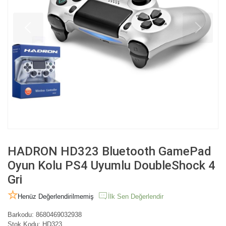
HADRON HD323 Bluetooth GamePad
Oyun Kolu PS4 Uyumlu DoubleShock 4
Gri
Henüz Değerlendirilmemiş
İlk Sen Değerlendir
Barkodu:
8680469032938
Stok Kodu:
HD323