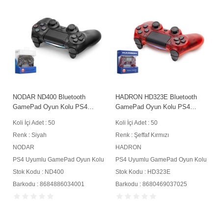
NODAR ND400 Bluetooth
HADRON HD323E Bluetooth
GamePad Oyun Kolu PS4
GamePad Oyun Kolu PS4
Uyumlu DoubleShock 4 Siyah
Uyumlu DoubleShock 4 Şeffaf
Koli İçi Adet : 50
Koli İçi Adet : 50
Kırmızı
Renk : Siyah
Renk : Şeffaf Kırmızı
NODAR
HADRON
u
PS4 Uyumlu GamePad Oyun Kolu
PS4 Uyumlu GamePad Oyun Kolu
Stok Kodu : ND400
Stok Kodu : HD323E
Barkodu : 8684886034001
Barkodu : 8680469037025