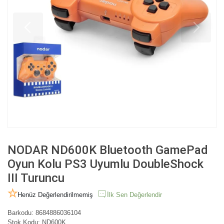
NODAR ND600K Bluetooth GamePad
Oyun Kolu PS3 Uyumlu DoubleShock
III Turuncu
Henüz Değerlendirilmemiş
İlk Sen Değerlendir
Barkodu:
8684886036104
Stok Kodu:
ND600K