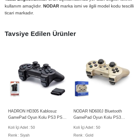
kullanım amaçlıdır.
NODAR
marka ismi ve ilgili model kodu tescilli
ticari markadır.
Tavsiye Edilen Ürünler
HADRON HD305 Kablosuz
NODAR ND600J Bluetooth
GamePad Oyun Kolu PS3 PS2
GamePad Oyun Kolu PS3
PC Uyumlu Siyah
Uyumlu DoubleShock III Gold
Koli İçi Adet : 50
Koli İçi Adet : 50
Renk : Siyah
Renk : Gold