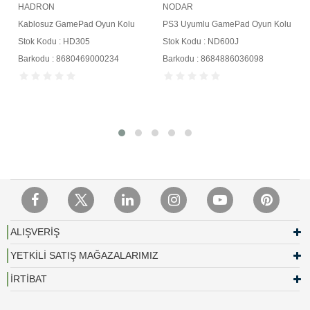
HADRON
NODAR
u
Kablosuz GamePad Oyun Kolu
PS3 Uyumlu GamePad Oyun Kolu
Stok Kodu : HD305
Stok Kodu : ND600J
Barkodu : 8680469000234
Barkodu : 8684886036098
ALIŞVERİŞ
YETKİLİ SATIŞ MAĞAZALARIMIZ
İRTİBAT