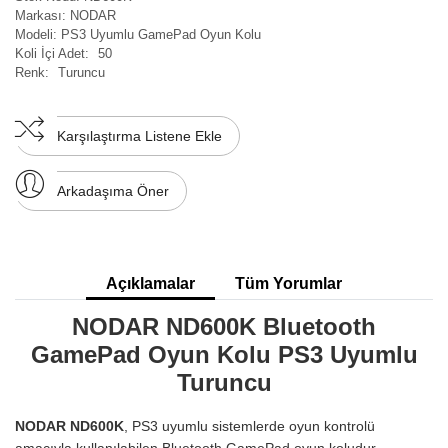
Markası:
NODAR
Modeli:
PS3 Uyumlu GamePad Oyun Kolu
Koli İçi Adet:
50
Renk:
Turuncu
Karşılaştırma Listene Ekle
Arkadaşıma Öner
Açıklamalar
Tüm Yorumlar
NODAR ND600K Bluetooth
GamePad Oyun Kolu PS3 Uyumlu
Turuncu
NODAR ND600K
, PS3 uyumlu sistemlerde oyun kontrolü
amacıyla kullanılabilen Bluetooth GamePad oyun koludur.