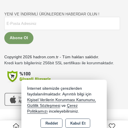
YENİ VE İNDİRİMLİ ÜRÜNLERDEN HABERDAR OLUN !
Abone Ol
Copyright 2026 hadron.com.tr - Tüm hakları saklıdır.
Kredi kartı bilgileriniz 256bit SSL sertifikası ile korunmaktadır.
İnternet sitemizde çerezlerden
faydalanılmaktadır. Ayrıntılı bilgi için
Kişisel Verilerin Korunması Kanununu,
Gizlilik Sözleşmesi
ve
Çerez
Politikamızı
inceleyebilirsiniz.
Bu site AKINSOFT E-Ticaret ile hazırlanmıştır.
Reddet
Kabul Et
0