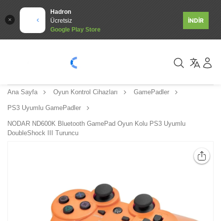
Hadron
İNDİR
Ücretsiz
Google Play Store
Ana Sayfa
Oyun Kontrol Cihazları
GamePadler
PS3 Uyumlu GamePadler
NODAR ND600K Bluetooth GamePad Oyun Kolu PS3 Uyumlu
DoubleShock III Turuncu