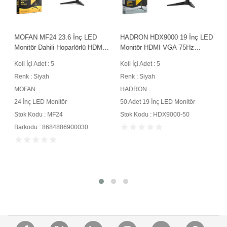
MOFAN MF24 23.6 İnç LED
HADRON HDX9000 19 İnç LED
Monitör Dahili Hoparlörlü HDMI
Monitör HDMI VGA 75Hz
VGA 75Hz Full HD 1920x1080
1440x900 50 Adet Siyah
Koli İçi Adet : 5
Koli İçi Adet : 5
Siyah
Renk : Siyah
Renk : Siyah
MOFAN
HADRON
24 İnç LED Monitör
50 Adet 19 İnç LED Monitör
Stok Kodu : MF24
Stok Kodu : HDX9000-50
Barkodu : 8684886900030