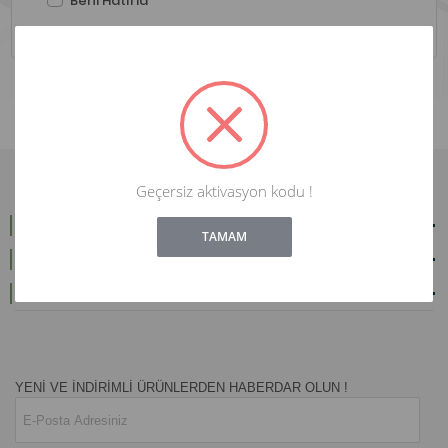
Beni Hatırla
Geçersiz aktivasyon kodu !
!
Not valid!
ALIŞVERİŞ
TAMAM
YETKİLİ SATIŞ MAĞAZALARIMIZ
İRTİBAT
YENİ VE İNDİRİMLİ ÜRÜNLERDEN HABERDAR OLUN !